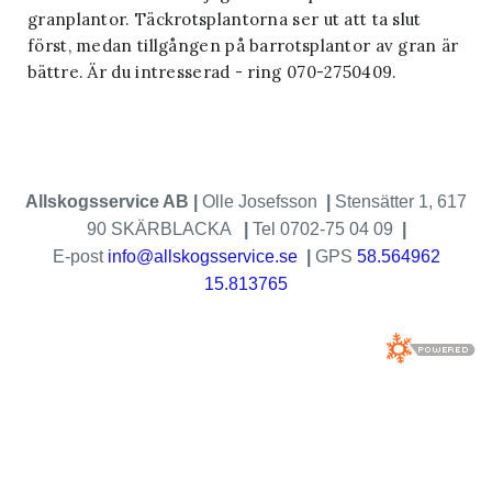
REFERENSER
granplantor. Täckrotsplantorna ser ut att ta slut
först, medan tillgången på barrotsplantor av gran är
bättre. Är du intresserad - ring 070-2750409.
Allskogsservice AB |
Olle Josefsson
|
Stensätter 1, 617
90 SKÄRBLACKA
|
Tel 0702-75 04 09
|
E-post
info@allskogsservice.se
|
GPS
58.564962
15.813765