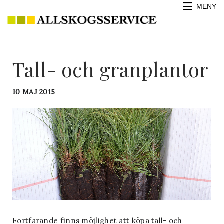
MENY
HEM
Tall- och granplantor
OM
SKOGSPLANTOR
10 MAJ 2015
SORTIMENT
TJÄNSTER
EKSKOGSSKÖTSEL
KONTAKT
VAD HÄNDER HOS OSS
Fortfarande finns möjlighet att köpa tall- och