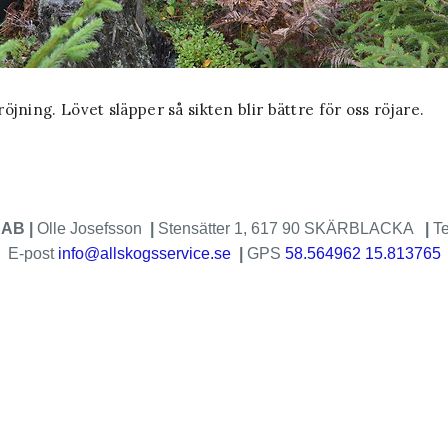
röjning. Lövet släpper så sikten blir bättre för oss röjare.
 AB |
Olle Josefsson
|
Stensätter 1, 617 90 SKÄRBLACKA
|
T
E-post
info@allskogsservice.se
|
GPS
58.564962 15.813765