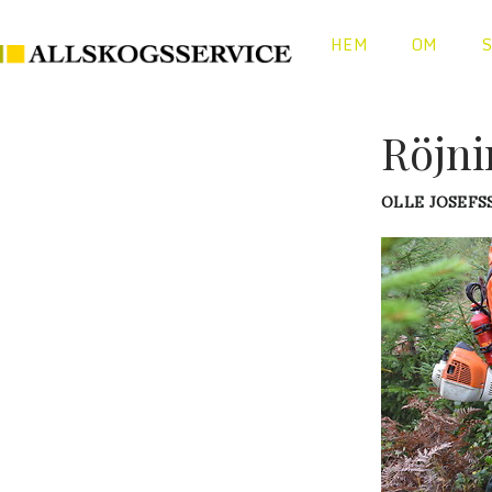
HEM
OM
Röjni
OLLE JOSEFS