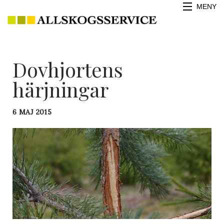
MENY
HEM
Dovhjortens
OM
härjningar
SKOGSPLANTOR
SORTIMENT
6 MAJ 2015
TJÄNSTER
EKSKOGSSKÖTSEL
KONTAKT
VAD HÄNDER HOS OSS